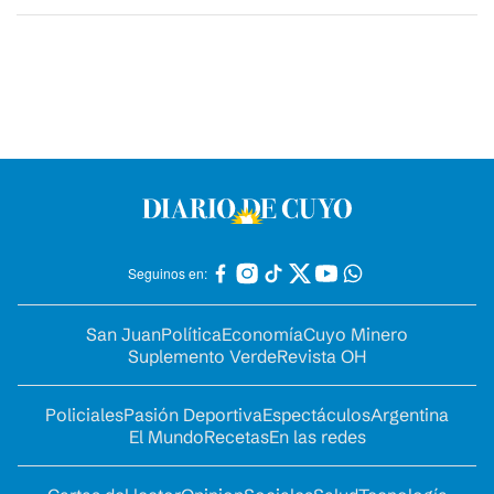
Seguinos en:
San Juan
Política
Economía
Cuyo Minero
Suplemento Verde
Revista OH
Policiales
Pasión Deportiva
Espectáculos
Argentina
El Mundo
Recetas
En las redes