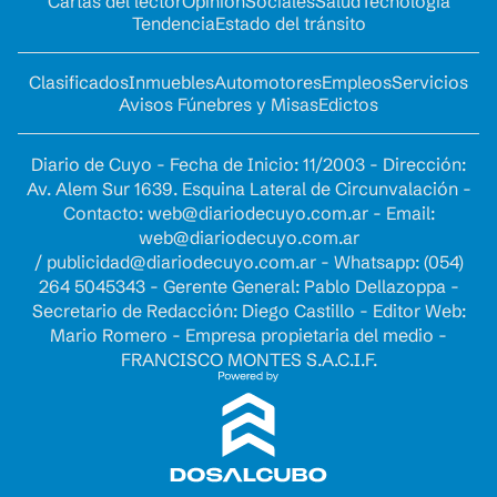
Cartas del lector
Opinion
Sociales
Salud
Tecnología
Tendencia
Estado del tránsito
Clasificados
Inmuebles
Automotores
Empleos
Servicios
Avisos Fúnebres y Misas
Edictos
Diario de Cuyo - Fecha de Inicio: 11/2003 - Dirección:
Av. Alem Sur 1639. Esquina Lateral de Circunvalación -
Contacto:
web@diariodecuyo.com.ar
- Email:
web@diariodecuyo.com.ar
/
publicidad@diariodecuyo.com.ar
-
Whatsapp: (054)
264 5045343 - Gerente General: Pablo Dellazoppa -
Secretario de Redacción: Diego Castillo - Editor Web:
Mario Romero - Empresa propietaria del medio -
FRANCISCO MONTES S.A.C.I.F.