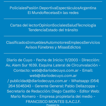
Policiales
Pasión Deportiva
Espectáculos
Argentina
El Mundo
Recetas
En las redes
Cartas del lector
Opinion
Sociales
Salud
Tecnología
Tendencia
Estado del tránsito
Clasificados
Inmuebles
Automotores
Empleos
Servicios
Avisos Fúnebres y Misas
Edictos
Diario de Cuyo - Fecha de Inicio: 11/2003 - Dirección:
Av. Alem Sur 1639. Esquina Lateral de Circunvalación -
Contacto:
web@diariodecuyo.com.ar
- Email:
web@diariodecuyo.com.ar
/
publicidad@diariodecuyo.com.ar
-
Whatsapp: (054)
264 5045343 - Gerente General: Pablo Dellazoppa -
Secretario de Redacción: Diego Castillo - Editor Web:
Mario Romero - Empresa propietaria del medio -
FRANCISCO MONTES S.A.C.I.F.