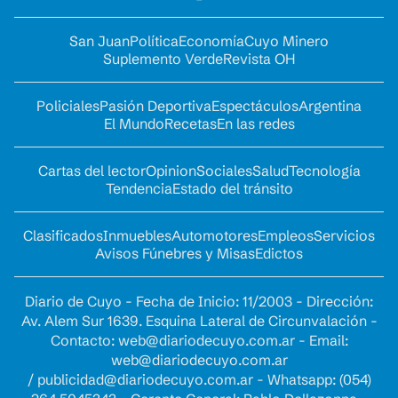
San Juan
Política
Economía
Cuyo Minero
Suplemento Verde
Revista OH
Policiales
Pasión Deportiva
Espectáculos
Argentina
El Mundo
Recetas
En las redes
Cartas del lector
Opinion
Sociales
Salud
Tecnología
Tendencia
Estado del tránsito
Clasificados
Inmuebles
Automotores
Empleos
Servicios
Avisos Fúnebres y Misas
Edictos
Diario de Cuyo - Fecha de Inicio: 11/2003 - Dirección:
Av. Alem Sur 1639. Esquina Lateral de Circunvalación -
Contacto:
web@diariodecuyo.com.ar
- Email:
web@diariodecuyo.com.ar
/
publicidad@diariodecuyo.com.ar
-
Whatsapp: (054)