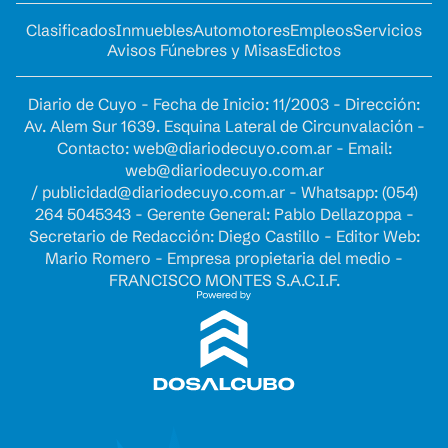
Clasificados
Inmuebles
Automotores
Empleos
Servicios
Avisos Fúnebres y Misas
Edictos
Diario de Cuyo - Fecha de Inicio: 11/2003 - Dirección:
Av. Alem Sur 1639. Esquina Lateral de Circunvalación -
Contacto:
web@diariodecuyo.com.ar
- Email:
web@diariodecuyo.com.ar
/
publicidad@diariodecuyo.com.ar
-
Whatsapp: (054)
264 5045343 - Gerente General: Pablo Dellazoppa -
Secretario de Redacción: Diego Castillo - Editor Web:
Mario Romero - Empresa propietaria del medio -
FRANCISCO MONTES S.A.C.I.F.