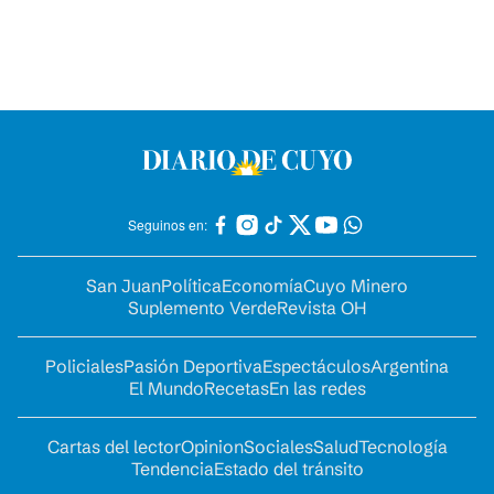
Seguinos en:
San Juan
Política
Economía
Cuyo Minero
Suplemento Verde
Revista OH
Policiales
Pasión Deportiva
Espectáculos
Argentina
El Mundo
Recetas
En las redes
Cartas del lector
Opinion
Sociales
Salud
Tecnología
Tendencia
Estado del tránsito