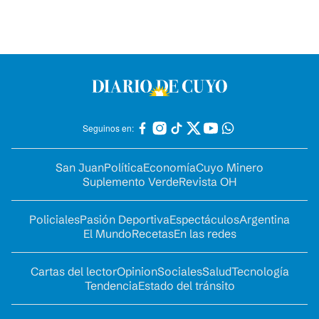
Seguinos en:
San Juan
Política
Economía
Cuyo Minero
Suplemento Verde
Revista OH
Policiales
Pasión Deportiva
Espectáculos
Argentina
El Mundo
Recetas
En las redes
Cartas del lector
Opinion
Sociales
Salud
Tecnología
Tendencia
Estado del tránsito