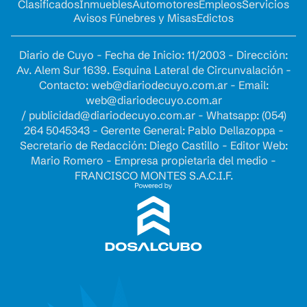
Clasificados
Inmuebles
Automotores
Empleos
Servicios
Avisos Fúnebres y Misas
Edictos
Diario de Cuyo - Fecha de Inicio: 11/2003 - Dirección:
Av. Alem Sur 1639. Esquina Lateral de Circunvalación -
Contacto:
web@diariodecuyo.com.ar
- Email:
web@diariodecuyo.com.ar
/
publicidad@diariodecuyo.com.ar
-
Whatsapp: (054)
264 5045343 - Gerente General: Pablo Dellazoppa -
Secretario de Redacción: Diego Castillo - Editor Web:
Mario Romero - Empresa propietaria del medio -
FRANCISCO MONTES S.A.C.I.F.