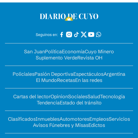
Seguinos en:
San Juan
Política
Economía
Cuyo Minero
Suplemento Verde
Revista OH
Policiales
Pasión Deportiva
Espectáculos
Argentina
El Mundo
Recetas
En las redes
Cartas del lector
Opinion
Sociales
Salud
Tecnología
Tendencia
Estado del tránsito
Clasificados
Inmuebles
Automotores
Empleos
Servicios
Avisos Fúnebres y Misas
Edictos