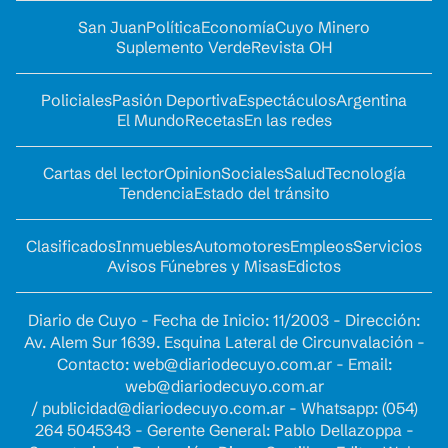
San Juan
Política
Economía
Cuyo Minero
Suplemento Verde
Revista OH
Policiales
Pasión Deportiva
Espectáculos
Argentina
El Mundo
Recetas
En las redes
Cartas del lector
Opinion
Sociales
Salud
Tecnología
Tendencia
Estado del tránsito
Clasificados
Inmuebles
Automotores
Empleos
Servicios
Avisos Fúnebres y Misas
Edictos
Diario de Cuyo - Fecha de Inicio: 11/2003 - Dirección:
Av. Alem Sur 1639. Esquina Lateral de Circunvalación -
Contacto:
web@diariodecuyo.com.ar
- Email:
web@diariodecuyo.com.ar
/
publicidad@diariodecuyo.com.ar
-
Whatsapp: (054)
264 5045343 - Gerente General: Pablo Dellazoppa -