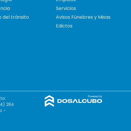
ncia
Servicios
 del tránsito
Avisos Fúnebres y Misas
Edictos
to:
54) 264
o -