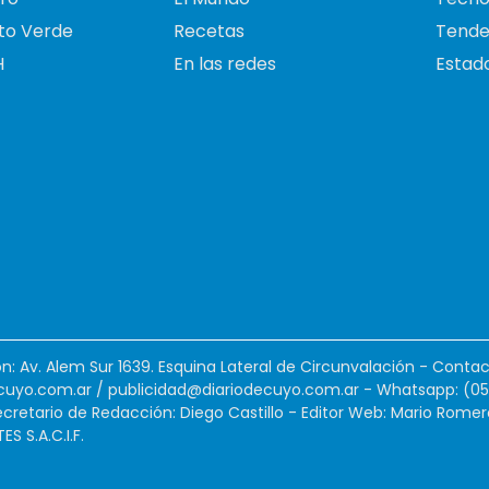
to Verde
Recetas
Tende
H
En las redes
Estado
ión: Av. Alem Sur 1639. Esquina Lateral de Circunvalación - Contac
cuyo.com.ar
/
publicidad@diariodecuyo.com.ar
-
Whatsapp: (0
cretario de Redacción: Diego Castillo - Editor Web: Mario Romer
 S.A.C.I.F.