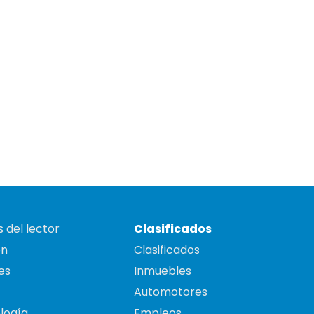
 del lector
Clasificados
on
Clasificados
es
Inmuebles
Automotores
logía
Empleos