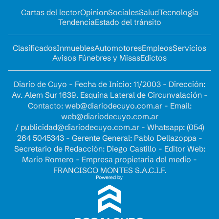
Cartas del lector
Opinion
Sociales
Salud
Tecnología
Tendencia
Estado del tránsito
Clasificados
Inmuebles
Automotores
Empleos
Servicios
Avisos Fúnebres y Misas
Edictos
Diario de Cuyo - Fecha de Inicio: 11/2003 - Dirección:
Av. Alem Sur 1639. Esquina Lateral de Circunvalación -
Contacto:
web@diariodecuyo.com.ar
- Email:
web@diariodecuyo.com.ar
/
publicidad@diariodecuyo.com.ar
-
Whatsapp: (054)
264 5045343 - Gerente General: Pablo Dellazoppa -
Secretario de Redacción: Diego Castillo - Editor Web:
Mario Romero - Empresa propietaria del medio -
FRANCISCO MONTES S.A.C.I.F.