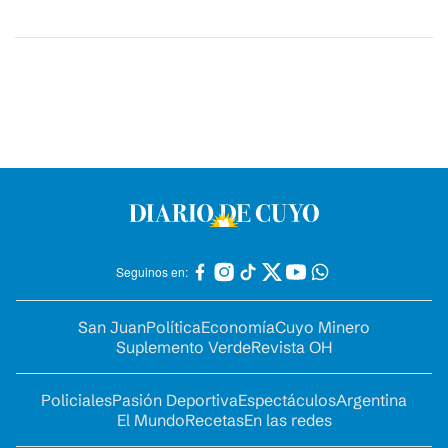
Seguinos en:
San Juan
Política
Economía
Cuyo Minero
Suplemento Verde
Revista OH
Policiales
Pasión Deportiva
Espectáculos
Argentina
El Mundo
Recetas
En las redes