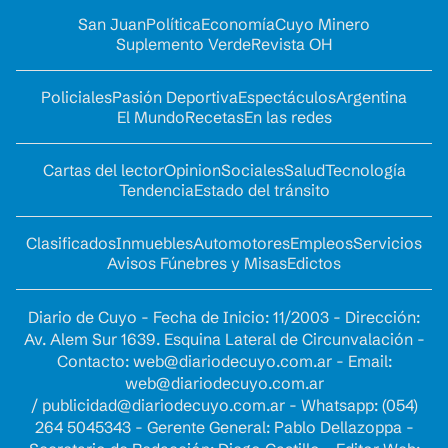
San Juan
Política
Economía
Cuyo Minero
Suplemento Verde
Revista OH
Policiales
Pasión Deportiva
Espectáculos
Argentina
El Mundo
Recetas
En las redes
Cartas del lector
Opinion
Sociales
Salud
Tecnología
Tendencia
Estado del tránsito
Clasificados
Inmuebles
Automotores
Empleos
Servicios
Avisos Fúnebres y Misas
Edictos
Diario de Cuyo - Fecha de Inicio: 11/2003 - Dirección:
Av. Alem Sur 1639. Esquina Lateral de Circunvalación -
Contacto:
web@diariodecuyo.com.ar
- Email:
web@diariodecuyo.com.ar
/
publicidad@diariodecuyo.com.ar
-
Whatsapp: (054)
264 5045343 - Gerente General: Pablo Dellazoppa -