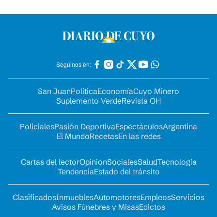
Seguinos en:
San Juan
Política
Economía
Cuyo Minero
Suplemento Verde
Revista OH
Policiales
Pasión Deportiva
Espectáculos
Argentina
El Mundo
Recetas
En las redes
Cartas del lector
Opinion
Sociales
Salud
Tecnología
Tendencia
Estado del tránsito
Clasificados
Inmuebles
Automotores
Empleos
Servicios
Avisos Fúnebres y Misas
Edictos