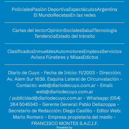
Policiales
Pasión Deportiva
Espectáculos
Argentina
El Mundo
Recetas
En las redes
Cartas del lector
Opinion
Sociales
Salud
Tecnología
Tendencia
Estado del tránsito
Clasificados
Inmuebles
Automotores
Empleos
Servicios
Avisos Fúnebres y Misas
Edictos
Diario de Cuyo - Fecha de Inicio: 11/2003 - Dirección:
Av. Alem Sur 1639. Esquina Lateral de Circunvalación -
Contacto:
web@diariodecuyo.com.ar
- Email:
web@diariodecuyo.com.ar
/
publicidad@diariodecuyo.com.ar
-
Whatsapp: (054)
264 5045343 - Gerente General: Pablo Dellazoppa -
Secretario de Redacción: Diego Castillo - Editor Web:
Mario Romero - Empresa propietaria del medio -
FRANCISCO MONTES S.A.C.I.F.