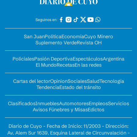
Seguinos en:
San Juan
Política
Economía
Cuyo Minero
Suplemento Verde
Revista OH
Policiales
Pasión Deportiva
Espectáculos
Argentina
El Mundo
Recetas
En las redes
Cartas del lector
Opinion
Sociales
Salud
Tecnología
Tendencia
Estado del tránsito
Clasificados
Inmuebles
Automotores
Empleos
Servicios
Avisos Fúnebres y Misas
Edictos
Diario de Cuyo - Fecha de Inicio: 11/2003 - Dirección:
Av. Alem Sur 1639. Esquina Lateral de Circunvalación -