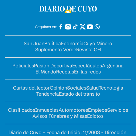
Seguinos en:
San Juan
Política
Economía
Cuyo Minero
Suplemento Verde
Revista OH
Policiales
Pasión Deportiva
Espectáculos
Argentina
El Mundo
Recetas
En las redes
Cartas del lector
Opinion
Sociales
Salud
Tecnología
Tendencia
Estado del tránsito
Clasificados
Inmuebles
Automotores
Empleos
Servicios
Avisos Fúnebres y Misas
Edictos
Diario de Cuyo - Fecha de Inicio: 11/2003 - Dirección: