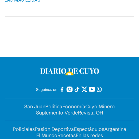
LAS MÁS LEIDAS
Seguinos en:
San Juan
Política
Economía
Cuyo Minero
Suplemento Verde
Revista OH
Policiales
Pasión Deportiva
Espectáculos
Argentina
El Mundo
Recetas
En las redes