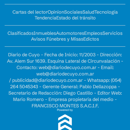
Cartas del lector
Opinion
Sociales
Salud
Tecnología
Tendencia
Estado del tránsito
Clasificados
Inmuebles
Automotores
Empleos
Servicios
Avisos Fúnebres y Misas
Edictos
Diario de Cuyo - Fecha de Inicio: 11/2003 - Dirección:
Av. Alem Sur 1639. Esquina Lateral de Circunvalación -
Contacto:
web@diariodecuyo.com.ar
- Email:
web@diariodecuyo.com.ar
/
publicidad@diariodecuyo.com.ar
-
Whatsapp: (054)
264 5045343 - Gerente General: Pablo Dellazoppa -
Secretario de Redacción: Diego Castillo - Editor Web:
Mario Romero - Empresa propietaria del medio -
FRANCISCO MONTES S.A.C.I.F.