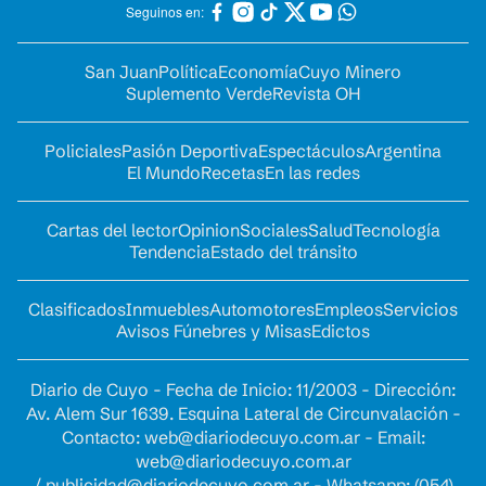
Seguinos en:
San Juan
Política
Economía
Cuyo Minero
Suplemento Verde
Revista OH
Policiales
Pasión Deportiva
Espectáculos
Argentina
El Mundo
Recetas
En las redes
Cartas del lector
Opinion
Sociales
Salud
Tecnología
Tendencia
Estado del tránsito
Clasificados
Inmuebles
Automotores
Empleos
Servicios
Avisos Fúnebres y Misas
Edictos
Diario de Cuyo - Fecha de Inicio: 11/2003 - Dirección:
Av. Alem Sur 1639. Esquina Lateral de Circunvalación -
Contacto:
web@diariodecuyo.com.ar
- Email:
web@diariodecuyo.com.ar
/
publicidad@diariodecuyo.com.ar
-
Whatsapp: (054)