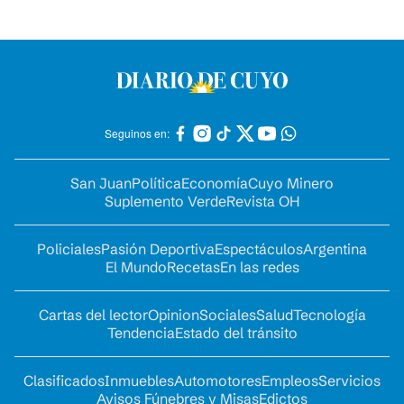
Seguinos en:
San Juan
Política
Economía
Cuyo Minero
Suplemento Verde
Revista OH
Policiales
Pasión Deportiva
Espectáculos
Argentina
El Mundo
Recetas
En las redes
Cartas del lector
Opinion
Sociales
Salud
Tecnología
Tendencia
Estado del tránsito
Clasificados
Inmuebles
Automotores
Empleos
Servicios
Avisos Fúnebres y Misas
Edictos