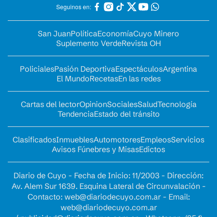
Seguinos en:
San Juan
Política
Economía
Cuyo Minero
Suplemento Verde
Revista OH
Policiales
Pasión Deportiva
Espectáculos
Argentina
El Mundo
Recetas
En las redes
Cartas del lector
Opinion
Sociales
Salud
Tecnología
Tendencia
Estado del tránsito
Clasificados
Inmuebles
Automotores
Empleos
Servicios
Avisos Fúnebres y Misas
Edictos
Diario de Cuyo - Fecha de Inicio: 11/2003 - Dirección:
Av. Alem Sur 1639. Esquina Lateral de Circunvalación -
Contacto:
web@diariodecuyo.com.ar
- Email:
web@diariodecuyo.com.ar