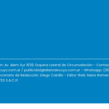
ión: Av. Alem Sur 1639. Esquina Lateral de Circunvalación - Contac
cuyo.com.ar
/
publicidad@diariodecuyo.com.ar
-
Whatsapp: (0
cretario de Redacción: Diego Castillo - Editor Web: Mario Romer
 S.A.C.I.F.