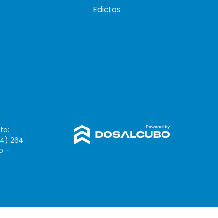
Edictos
to:
54) 264
o -