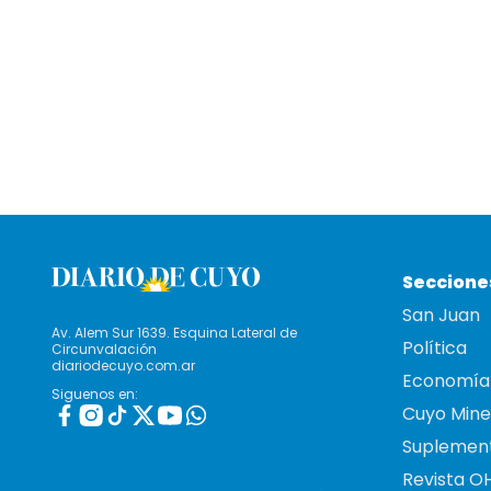
Seccione
San Juan
Av. Alem Sur 1639. Esquina Lateral de
Política
Circunvalación
diariodecuyo.com.ar
Economía
Siguenos en:
Cuyo Mine
Suplemen
Revista O