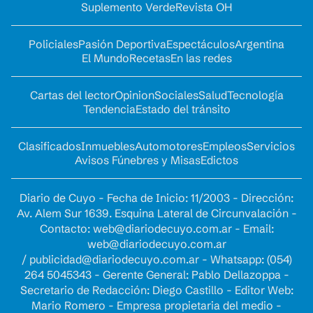
Suplemento Verde
Revista OH
Policiales
Pasión Deportiva
Espectáculos
Argentina
El Mundo
Recetas
En las redes
Cartas del lector
Opinion
Sociales
Salud
Tecnología
Tendencia
Estado del tránsito
Clasificados
Inmuebles
Automotores
Empleos
Servicios
Avisos Fúnebres y Misas
Edictos
Diario de Cuyo - Fecha de Inicio: 11/2003 - Dirección:
Av. Alem Sur 1639. Esquina Lateral de Circunvalación -
Contacto:
web@diariodecuyo.com.ar
- Email:
web@diariodecuyo.com.ar
/
publicidad@diariodecuyo.com.ar
-
Whatsapp: (054)
264 5045343 - Gerente General: Pablo Dellazoppa -
Secretario de Redacción: Diego Castillo - Editor Web:
Mario Romero - Empresa propietaria del medio -