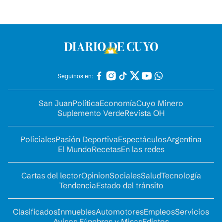
Seguinos en:
San Juan
Política
Economía
Cuyo Minero
Suplemento Verde
Revista OH
Policiales
Pasión Deportiva
Espectáculos
Argentina
El Mundo
Recetas
En las redes
Cartas del lector
Opinion
Sociales
Salud
Tecnología
Tendencia
Estado del tránsito
Clasificados
Inmuebles
Automotores
Empleos
Servicios
Avisos Fúnebres y Misas
Edictos