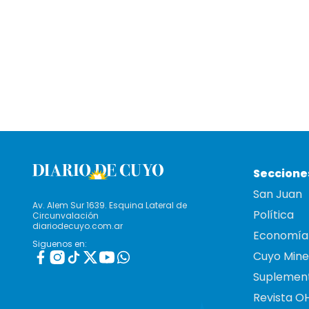
Seccione
San Juan
Av. Alem Sur 1639. Esquina Lateral de
Política
Circunvalación
diariodecuyo.com.ar
Economía
Siguenos en:
Cuyo Mine
Suplemen
Revista O