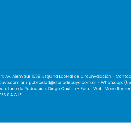
ión: Av. Alem Sur 1639. Esquina Lateral de Circunvalación - Contac
cuyo.com.ar
/
publicidad@diariodecuyo.com.ar
-
Whatsapp: (0
cretario de Redacción: Diego Castillo - Editor Web: Mario Romer
 S.A.C.I.F.