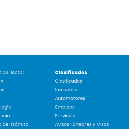
 del lector
Clasificados
on
Clasificados
es
Inmuebles
Automotores
logía
Empleos
ncia
Servicios
 del tránsito
Avisos Fúnebres y Misas