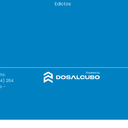
Edictos
to:
54) 264
o -