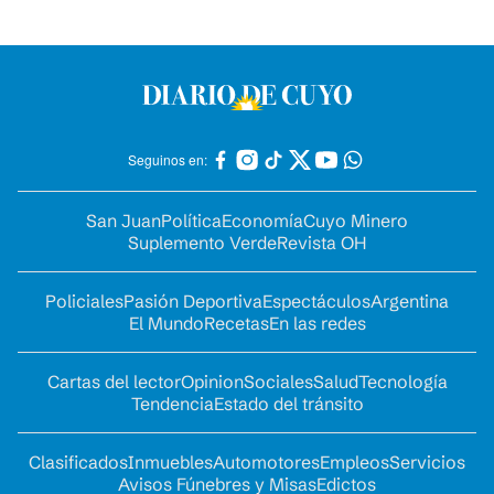
Seguinos en:
San Juan
Política
Economía
Cuyo Minero
Suplemento Verde
Revista OH
Policiales
Pasión Deportiva
Espectáculos
Argentina
El Mundo
Recetas
En las redes
Cartas del lector
Opinion
Sociales
Salud
Tecnología
Tendencia
Estado del tránsito
Clasificados
Inmuebles
Automotores
Empleos
Servicios
Avisos Fúnebres y Misas
Edictos