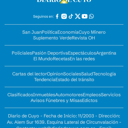
Seguinos en:
San Juan
Política
Economía
Cuyo Minero
Suplemento Verde
Revista OH
Policiales
Pasión Deportiva
Espectáculos
Argentina
El Mundo
Recetas
En las redes
Cartas del lector
Opinion
Sociales
Salud
Tecnología
Tendencia
Estado del tránsito
Clasificados
Inmuebles
Automotores
Empleos
Servicios
Avisos Fúnebres y Misas
Edictos
Diario de Cuyo - Fecha de Inicio: 11/2003 - Dirección:
Av. Alem Sur 1639. Esquina Lateral de Circunvalación -