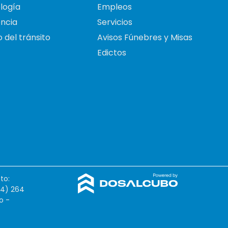
logía
Empleos
ncia
Servicios
 del tránsito
Avisos Fúnebres y Misas
Edictos
to:
54) 264
o -