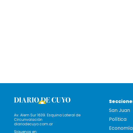
Seccione
San Juan
Av. Alem Sur 1639. Esquina Lateral de
Política
Circunvalación
diariodecuyo.com.ar
Economía
Siguenos en: