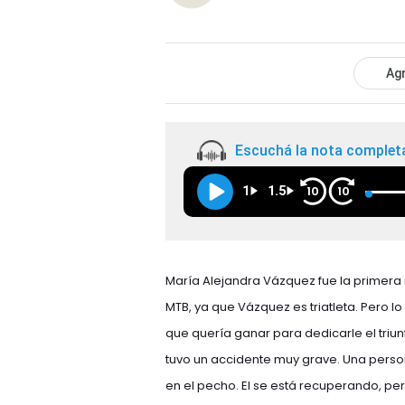
Agr
Escuchá la nota complet
1
1.5
10
10
María Alejandra Vázquez fue la primera m
MTB, ya que Vázquez es triatleta. Pero lo
que quería ganar para dedicarle el triun
tuvo un accidente muy grave. Una person
en el pecho. El se está recuperando, p