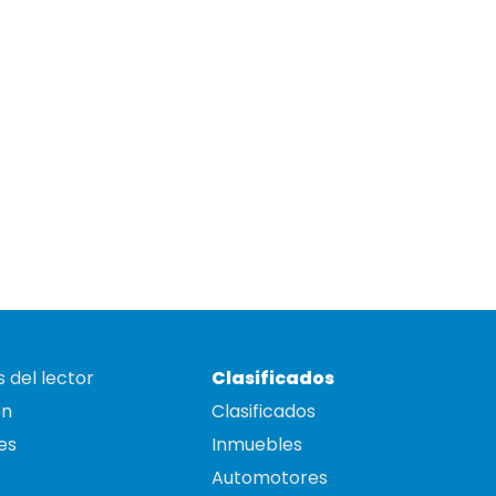
 del lector
Clasificados
on
Clasificados
es
Inmuebles
Automotores