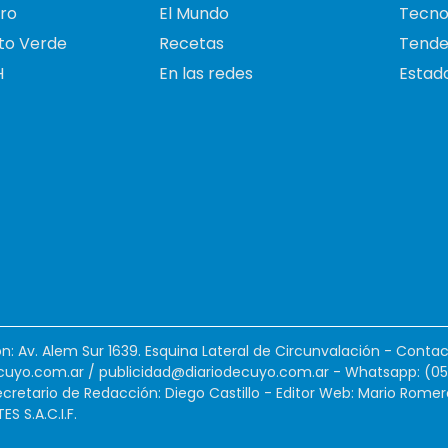
ro
El Mundo
Tecno
to Verde
Recetas
Tende
H
En las redes
Estado
ión: Av. Alem Sur 1639. Esquina Lateral de Circunvalación - Contac
cuyo.com.ar
/
publicidad@diariodecuyo.com.ar
-
Whatsapp: (0
cretario de Redacción: Diego Castillo - Editor Web: Mario Romer
 S.A.C.I.F.