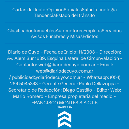
Cartas del lector
Opinion
Sociales
Salud
Tecnología
Tendencia
Estado del tránsito
Clasificados
Inmuebles
Automotores
Empleos
Servicios
Avisos Fúnebres y Misas
Edictos
Diario de Cuyo - Fecha de Inicio: 11/2003 - Dirección:
Av. Alem Sur 1639. Esquina Lateral de Circunvalación -
Contacto:
web@diariodecuyo.com.ar
- Email:
web@diariodecuyo.com.ar
/
publicidad@diariodecuyo.com.ar
-
Whatsapp: (054)
264 5045343 - Gerente General: Pablo Dellazoppa -
Secretario de Redacción: Diego Castillo - Editor Web:
Mario Romero - Empresa propietaria del medio -
FRANCISCO MONTES S.A.C.I.F.