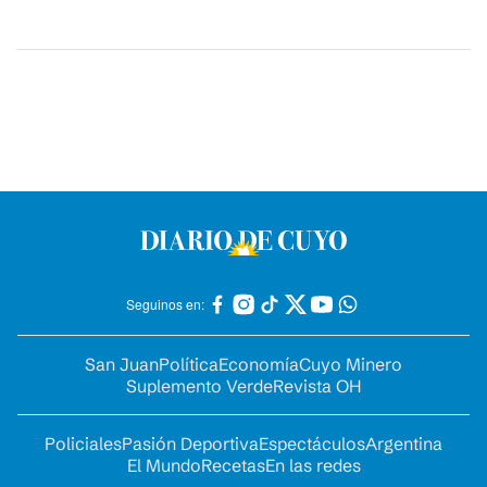
Seguinos en:
San Juan
Política
Economía
Cuyo Minero
Suplemento Verde
Revista OH
Policiales
Pasión Deportiva
Espectáculos
Argentina
El Mundo
Recetas
En las redes