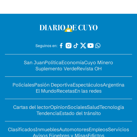
Seguinos en:
San Juan
Política
Economía
Cuyo Minero
Suplemento Verde
Revista OH
Policiales
Pasión Deportiva
Espectáculos
Argentina
El Mundo
Recetas
En las redes
Cartas del lector
Opinion
Sociales
Salud
Tecnología
Tendencia
Estado del tránsito
Clasificados
Inmuebles
Automotores
Empleos
Servicios
Avisos Fúnebres y Misas
Edictos