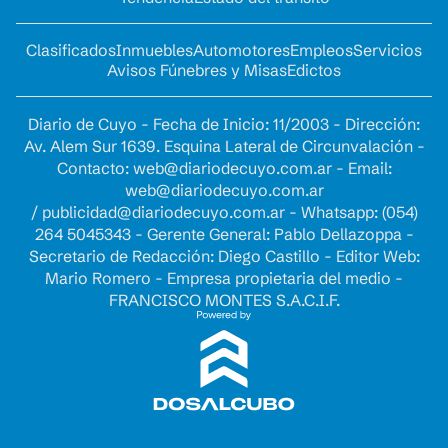
Clasificados
Inmuebles
Automotores
Empleos
Servicios
Avisos Fúnebres y Misas
Edictos
Diario de Cuyo - Fecha de Inicio: 11/2003 - Dirección:
Av. Alem Sur 1639. Esquina Lateral de Circunvalación -
Contacto:
web@diariodecuyo.com.ar
- Email:
web@diariodecuyo.com.ar
/
publicidad@diariodecuyo.com.ar
-
Whatsapp: (054)
264 5045343 - Gerente General: Pablo Dellazoppa -
Secretario de Redacción: Diego Castillo - Editor Web:
Mario Romero - Empresa propietaria del medio -
FRANCISCO MONTES S.A.C.I.F.