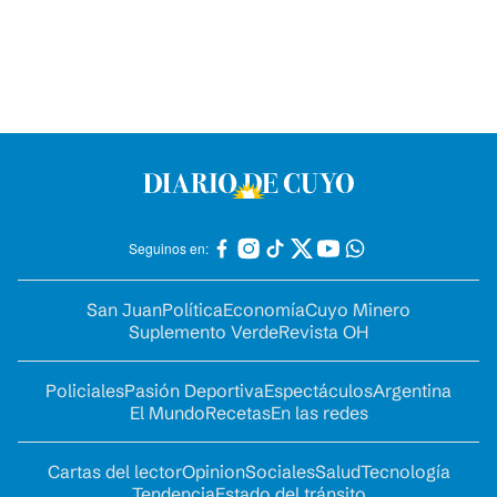
Seguinos en:
San Juan
Política
Economía
Cuyo Minero
Suplemento Verde
Revista OH
Policiales
Pasión Deportiva
Espectáculos
Argentina
El Mundo
Recetas
En las redes
Cartas del lector
Opinion
Sociales
Salud
Tecnología
Tendencia
Estado del tránsito