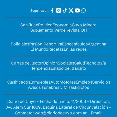
Seguinos en:
San Juan
Política
Economía
Cuyo Minero
Suplemento Verde
Revista OH
Policiales
Pasión Deportiva
Espectáculos
Argentina
El Mundo
Recetas
En las redes
Cartas del lector
Opinion
Sociales
Salud
Tecnología
Tendencia
Estado del tránsito
Clasificados
Inmuebles
Automotores
Empleos
Servicios
Avisos Fúnebres y Misas
Edictos
Diario de Cuyo - Fecha de Inicio: 11/2003 - Dirección:
Av. Alem Sur 1639. Esquina Lateral de Circunvalación -
Contacto:
web@diariodecuyo.com.ar
- Email: