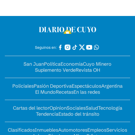
Seguinos en:
San Juan
Política
Economía
Cuyo Minero
Suplemento Verde
Revista OH
Policiales
Pasión Deportiva
Espectáculos
Argentina
El Mundo
Recetas
En las redes
Cartas del lector
Opinion
Sociales
Salud
Tecnología
Tendencia
Estado del tránsito
Clasificados
Inmuebles
Automotores
Empleos
Servicios