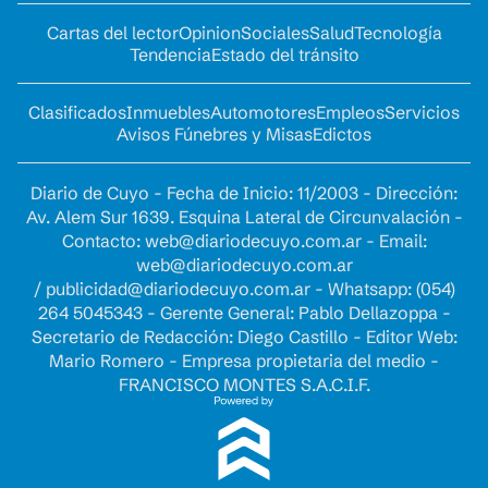
Cartas del lector
Opinion
Sociales
Salud
Tecnología
Tendencia
Estado del tránsito
Clasificados
Inmuebles
Automotores
Empleos
Servicios
Avisos Fúnebres y Misas
Edictos
Diario de Cuyo - Fecha de Inicio: 11/2003 - Dirección:
Av. Alem Sur 1639. Esquina Lateral de Circunvalación -
Contacto:
web@diariodecuyo.com.ar
- Email:
web@diariodecuyo.com.ar
/
publicidad@diariodecuyo.com.ar
-
Whatsapp: (054)
264 5045343 - Gerente General: Pablo Dellazoppa -
Secretario de Redacción: Diego Castillo - Editor Web:
Mario Romero - Empresa propietaria del medio -
FRANCISCO MONTES S.A.C.I.F.