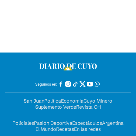
Seguinos en:
San Juan
Política
Economía
Cuyo Minero
Suplemento Verde
Revista OH
Policiales
Pasión Deportiva
Espectáculos
Argentina
El Mundo
Recetas
En las redes