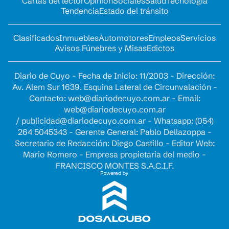
Cartas del lector
Opinion
Sociales
Salud
Tecnología
Tendencia
Estado del tránsito
Clasificados
Inmuebles
Automotores
Empleos
Servicios
Avisos Fúnebres y Misas
Edictos
Diario de Cuyo - Fecha de Inicio: 11/2003 - Dirección:
Av. Alem Sur 1639. Esquina Lateral de Circunvalación -
Contacto:
web@diariodecuyo.com.ar
- Email:
web@diariodecuyo.com.ar
/
publicidad@diariodecuyo.com.ar
-
Whatsapp: (054)
264 5045343 - Gerente General: Pablo Dellazoppa -
Secretario de Redacción: Diego Castillo - Editor Web:
Mario Romero - Empresa propietaria del medio -
FRANCISCO MONTES S.A.C.I.F.