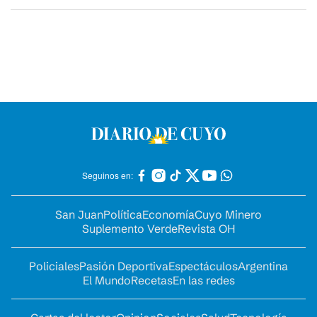
Seguinos en:
San Juan
Política
Economía
Cuyo Minero
Suplemento Verde
Revista OH
Policiales
Pasión Deportiva
Espectáculos
Argentina
El Mundo
Recetas
En las redes