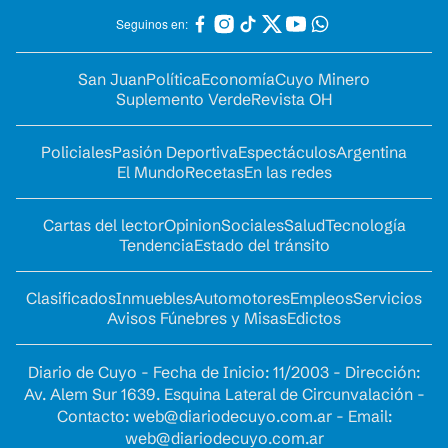
Seguinos en:
San Juan
Política
Economía
Cuyo Minero
Suplemento Verde
Revista OH
Policiales
Pasión Deportiva
Espectáculos
Argentina
El Mundo
Recetas
En las redes
Cartas del lector
Opinion
Sociales
Salud
Tecnología
Tendencia
Estado del tránsito
Clasificados
Inmuebles
Automotores
Empleos
Servicios
Avisos Fúnebres y Misas
Edictos
Diario de Cuyo - Fecha de Inicio: 11/2003 - Dirección:
Av. Alem Sur 1639. Esquina Lateral de Circunvalación -
Contacto:
web@diariodecuyo.com.ar
- Email:
web@diariodecuyo.com.ar