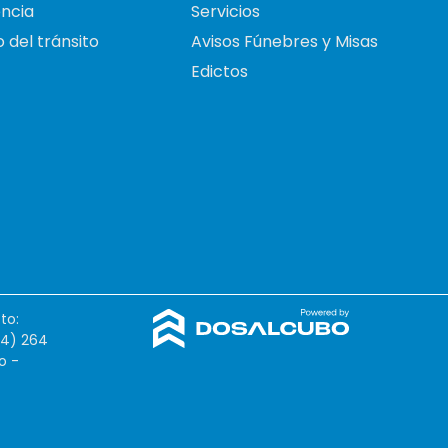
ncia
Servicios
 del tránsito
Avisos Fúnebres y Misas
Edictos
to:
54) 264
o -