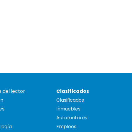
 del lector
Clasificados
on
Clasificados
es
Inmuebles
Automotores
logía
Empleos