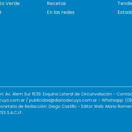
to Verde
Recetas
Tende
H
En las redes
Estado
ión: Av. Alem Sur 1639. Esquina Lateral de Circunvalación - Contac
cuyo.com.ar
/
publicidad@diariodecuyo.com.ar
-
Whatsapp: (0
cretario de Redacción: Diego Castillo - Editor Web: Mario Romer
 S.A.C.I.F.