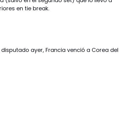
a (salvo en el segundo set) que lo llevó a
iores en tie break.
B disputado ayer, Francia venció a Corea del