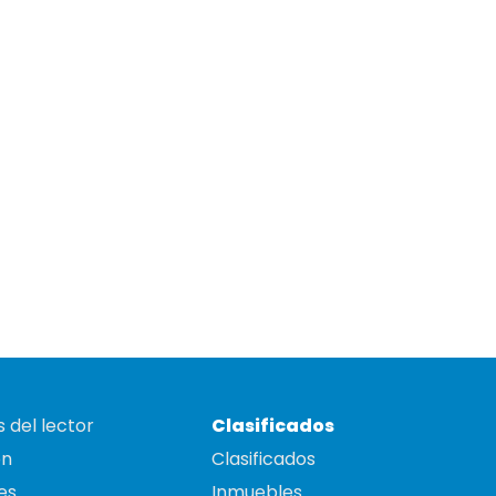
 del lector
Clasificados
on
Clasificados
es
Inmuebles