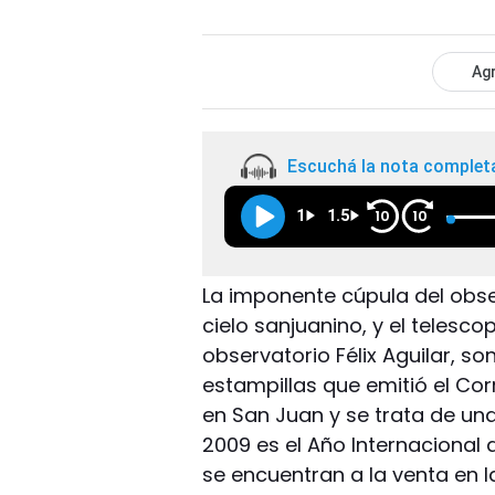
Agr
Escuchá la nota complet
1
1.5
10
10
La imponente cúpula del obser
cielo sanjuanino, y el telesc
observatorio Félix Aguilar, 
estampillas que emitió el Co
en San Juan y se trata de una
2009 es el Año Internacional 
se encuentran a la venta en l