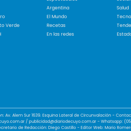
Argentina
Salud
ro
El Mundo
Tecno
to Verde
Recetas
Tende
H
En las redes
Estado
ión: Av. Alem Sur 1639. Esquina Lateral de Circunvalación - Contac
cuyo.com.ar
/
publicidad@diariodecuyo.com.ar
-
Whatsapp: (0
cretario de Redacción: Diego Castillo - Editor Web: Mario Romer