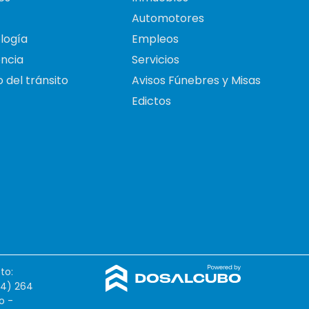
Automotores
logía
Empleos
ncia
Servicios
 del tránsito
Avisos Fúnebres y Misas
Edictos
to:
54) 264
o -