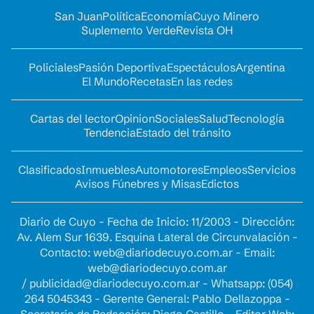
San Juan
Política
Economía
Cuyo Minero
Suplemento Verde
Revista OH
Policiales
Pasión Deportiva
Espectáculos
Argentina
El Mundo
Recetas
En las redes
Cartas del lector
Opinion
Sociales
Salud
Tecnología
Tendencia
Estado del tránsito
Clasificados
Inmuebles
Automotores
Empleos
Servicios
Avisos Fúnebres y Misas
Edictos
Diario de Cuyo - Fecha de Inicio: 11/2003 - Dirección:
Av. Alem Sur 1639. Esquina Lateral de Circunvalación -
Contacto:
web@diariodecuyo.com.ar
- Email:
web@diariodecuyo.com.ar
/
publicidad@diariodecuyo.com.ar
-
Whatsapp: (054)
264 5045343 - Gerente General: Pablo Dellazoppa -
Secretario de Redacción: Diego Castillo - Editor Web: