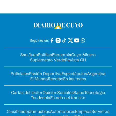
Seguinos en:
San Juan
Política
Economía
Cuyo Minero
Suplemento Verde
Revista OH
Policiales
Pasión Deportiva
Espectáculos
Argentina
El Mundo
Recetas
En las redes
Cartas del lector
Opinion
Sociales
Salud
Tecnología
Tendencia
Estado del tránsito
Clasificados
Inmuebles
Automotores
Empleos
Servicios