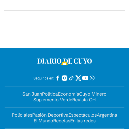
Seguinos en:
San Juan
Política
Economía
Cuyo Minero
Suplemento Verde
Revista OH
Policiales
Pasión Deportiva
Espectáculos
Argentina
El Mundo
Recetas
En las redes