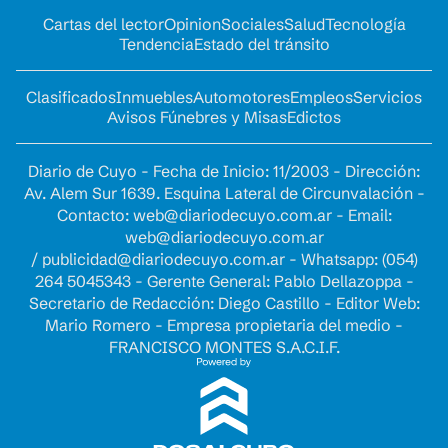
Cartas del lector
Opinion
Sociales
Salud
Tecnología
Tendencia
Estado del tránsito
Clasificados
Inmuebles
Automotores
Empleos
Servicios
Avisos Fúnebres y Misas
Edictos
Diario de Cuyo - Fecha de Inicio: 11/2003 - Dirección:
Av. Alem Sur 1639. Esquina Lateral de Circunvalación -
Contacto:
web@diariodecuyo.com.ar
- Email:
web@diariodecuyo.com.ar
/
publicidad@diariodecuyo.com.ar
-
Whatsapp: (054)
264 5045343 - Gerente General: Pablo Dellazoppa -
Secretario de Redacción: Diego Castillo - Editor Web:
Mario Romero - Empresa propietaria del medio -
FRANCISCO MONTES S.A.C.I.F.