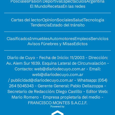
Policiales
Pasión Deportiva
Espectáculos
Argentina
El Mundo
Recetas
En las redes
Cartas del lector
Opinion
Sociales
Salud
Tecnología
Tendencia
Estado del tránsito
Clasificados
Inmuebles
Automotores
Empleos
Servicios
Avisos Fúnebres y Misas
Edictos
Diario de Cuyo - Fecha de Inicio: 11/2003 - Dirección:
Av. Alem Sur 1639. Esquina Lateral de Circunvalación -
Contacto:
web@diariodecuyo.com.ar
- Email:
web@diariodecuyo.com.ar
/
publicidad@diariodecuyo.com.ar
-
Whatsapp: (054)
264 5045343 - Gerente General: Pablo Dellazoppa -
Secretario de Redacción: Diego Castillo - Editor Web:
Mario Romero - Empresa propietaria del medio -
FRANCISCO MONTES S.A.C.I.F.