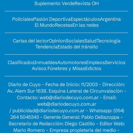
Suplemento Verde
Revista OH
Policiales
Pasión Deportiva
Espectáculos
Argentina
El Mundo
Recetas
En las redes
Cartas del lector
Opinion
Sociales
Salud
Tecnología
Tendencia
Estado del tránsito
Clasificados
Inmuebles
Automotores
Empleos
Servicios
Avisos Fúnebres y Misas
Edictos
Diario de Cuyo - Fecha de Inicio: 11/2003 - Dirección:
Av. Alem Sur 1639. Esquina Lateral de Circunvalación -
Contacto:
web@diariodecuyo.com.ar
- Email:
web@diariodecuyo.com.ar
/
publicidad@diariodecuyo.com.ar
-
Whatsapp: (054)
264 5045343 - Gerente General: Pablo Dellazoppa -
Secretario de Redacción: Diego Castillo - Editor Web:
Mario Romero - Empresa propietaria del medio -