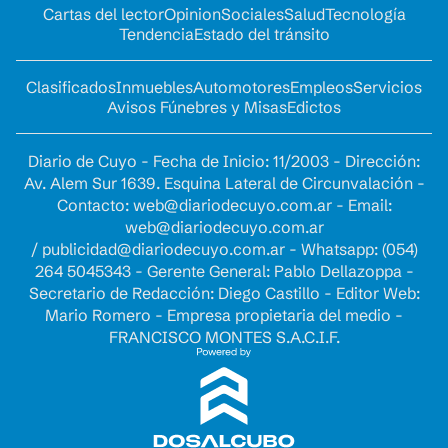
Cartas del lector
Opinion
Sociales
Salud
Tecnología
Tendencia
Estado del tránsito
Clasificados
Inmuebles
Automotores
Empleos
Servicios
Avisos Fúnebres y Misas
Edictos
Diario de Cuyo - Fecha de Inicio: 11/2003 - Dirección:
Av. Alem Sur 1639. Esquina Lateral de Circunvalación -
Contacto:
web@diariodecuyo.com.ar
- Email:
web@diariodecuyo.com.ar
/
publicidad@diariodecuyo.com.ar
-
Whatsapp: (054)
264 5045343 - Gerente General: Pablo Dellazoppa -
Secretario de Redacción: Diego Castillo - Editor Web:
Mario Romero - Empresa propietaria del medio -
FRANCISCO MONTES S.A.C.I.F.