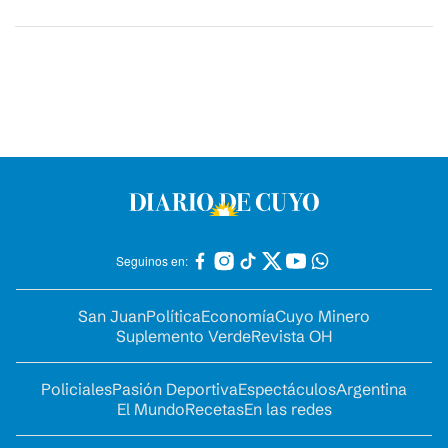
Seguinos en:
San Juan
Política
Economía
Cuyo Minero
Suplemento Verde
Revista OH
Policiales
Pasión Deportiva
Espectáculos
Argentina
El Mundo
Recetas
En las redes