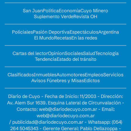
San Juan
Política
Economía
Cuyo Minero
Suplemento Verde
Revista OH
Policiales
Pasión Deportiva
Espectáculos
Argentina
El Mundo
Recetas
En las redes
Cartas del lector
Opinion
Sociales
Salud
Tecnología
Tendencia
Estado del tránsito
Clasificados
Inmuebles
Automotores
Empleos
Servicios
Avisos Fúnebres y Misas
Edictos
Diario de Cuyo - Fecha de Inicio: 11/2003 - Dirección:
Av. Alem Sur 1639. Esquina Lateral de Circunvalación -
Contacto:
web@diariodecuyo.com.ar
- Email:
web@diariodecuyo.com.ar
/
publicidad@diariodecuyo.com.ar
-
Whatsapp: (054)
264 5045343 - Gerente General: Pablo Dellazoppa -