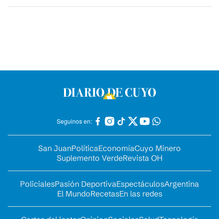
Seguinos en:
San Juan
Política
Economía
Cuyo Minero
Suplemento Verde
Revista OH
Policiales
Pasión Deportiva
Espectáculos
Argentina
El Mundo
Recetas
En las redes