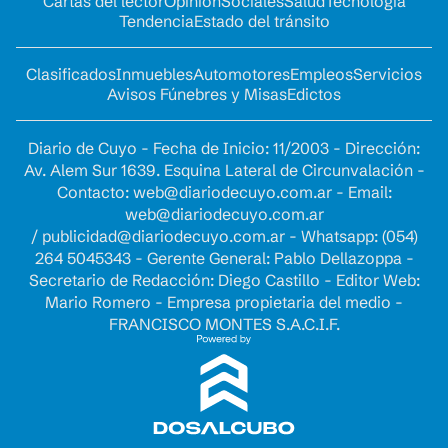
Cartas del lector
Opinion
Sociales
Salud
Tecnología
Tendencia
Estado del tránsito
Clasificados
Inmuebles
Automotores
Empleos
Servicios
Avisos Fúnebres y Misas
Edictos
Diario de Cuyo - Fecha de Inicio: 11/2003 - Dirección:
Av. Alem Sur 1639. Esquina Lateral de Circunvalación -
Contacto:
web@diariodecuyo.com.ar
- Email:
web@diariodecuyo.com.ar
/
publicidad@diariodecuyo.com.ar
-
Whatsapp: (054)
264 5045343 - Gerente General: Pablo Dellazoppa -
Secretario de Redacción: Diego Castillo - Editor Web:
Mario Romero - Empresa propietaria del medio -
FRANCISCO MONTES S.A.C.I.F.