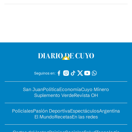
Seguinos en:
San Juan
Política
Economía
Cuyo Minero
Suplemento Verde
Revista OH
Policiales
Pasión Deportiva
Espectáculos
Argentina
El Mundo
Recetas
En las redes