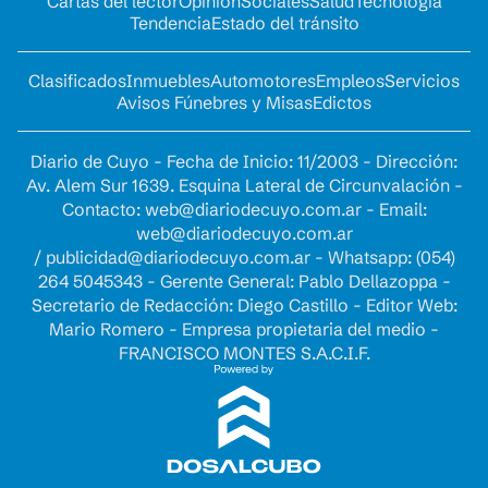
Cartas del lector
Opinion
Sociales
Salud
Tecnología
Tendencia
Estado del tránsito
Clasificados
Inmuebles
Automotores
Empleos
Servicios
Avisos Fúnebres y Misas
Edictos
Diario de Cuyo - Fecha de Inicio: 11/2003 - Dirección:
Av. Alem Sur 1639. Esquina Lateral de Circunvalación -
Contacto:
web@diariodecuyo.com.ar
- Email:
web@diariodecuyo.com.ar
/
publicidad@diariodecuyo.com.ar
-
Whatsapp: (054)
264 5045343 - Gerente General: Pablo Dellazoppa -
Secretario de Redacción: Diego Castillo - Editor Web:
Mario Romero - Empresa propietaria del medio -
FRANCISCO MONTES S.A.C.I.F.