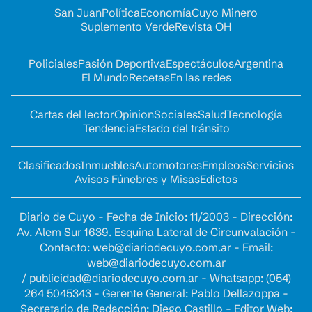
San Juan
Política
Economía
Cuyo Minero
Suplemento Verde
Revista OH
Policiales
Pasión Deportiva
Espectáculos
Argentina
El Mundo
Recetas
En las redes
Cartas del lector
Opinion
Sociales
Salud
Tecnología
Tendencia
Estado del tránsito
Clasificados
Inmuebles
Automotores
Empleos
Servicios
Avisos Fúnebres y Misas
Edictos
Diario de Cuyo - Fecha de Inicio: 11/2003 - Dirección:
Av. Alem Sur 1639. Esquina Lateral de Circunvalación -
Contacto:
web@diariodecuyo.com.ar
- Email:
web@diariodecuyo.com.ar
/
publicidad@diariodecuyo.com.ar
-
Whatsapp: (054)
264 5045343 - Gerente General: Pablo Dellazoppa -
Secretario de Redacción: Diego Castillo - Editor Web: