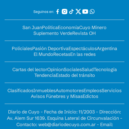
Seguinos en:
San Juan
Política
Economía
Cuyo Minero
Suplemento Verde
Revista OH
Policiales
Pasión Deportiva
Espectáculos
Argentina
El Mundo
Recetas
En las redes
Cartas del lector
Opinion
Sociales
Salud
Tecnología
Tendencia
Estado del tránsito
Clasificados
Inmuebles
Automotores
Empleos
Servicios
Avisos Fúnebres y Misas
Edictos
Diario de Cuyo - Fecha de Inicio: 11/2003 - Dirección:
Av. Alem Sur 1639. Esquina Lateral de Circunvalación -
Contacto:
web@diariodecuyo.com.ar
- Email: