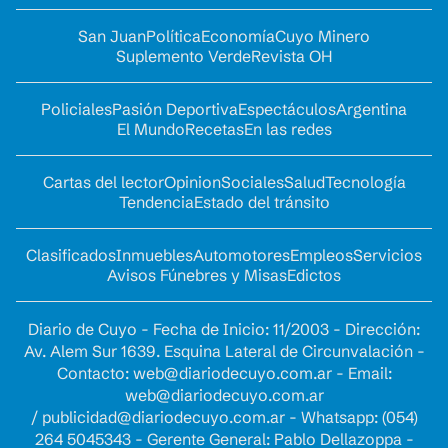
San Juan
Política
Economía
Cuyo Minero
Suplemento Verde
Revista OH
Policiales
Pasión Deportiva
Espectáculos
Argentina
El Mundo
Recetas
En las redes
Cartas del lector
Opinion
Sociales
Salud
Tecnología
Tendencia
Estado del tránsito
Clasificados
Inmuebles
Automotores
Empleos
Servicios
Avisos Fúnebres y Misas
Edictos
Diario de Cuyo - Fecha de Inicio: 11/2003 - Dirección:
Av. Alem Sur 1639. Esquina Lateral de Circunvalación -
Contacto:
web@diariodecuyo.com.ar
- Email:
web@diariodecuyo.com.ar
/
publicidad@diariodecuyo.com.ar
-
Whatsapp: (054)
264 5045343 - Gerente General: Pablo Dellazoppa -