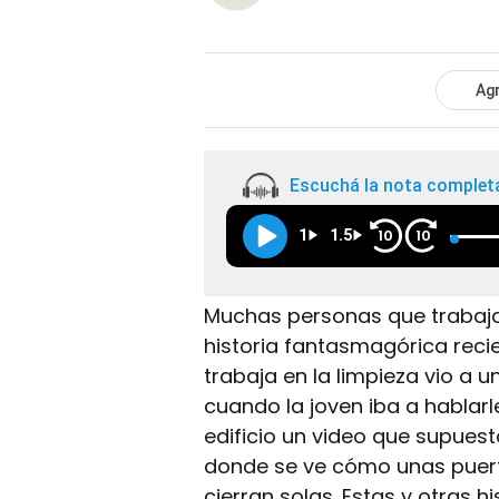
Agr
Escuchá la nota complet
1
1.5
10
10
Muchas personas que trabaja
historia fantasmagórica rec
trabaja en la limpieza vio a
cuando la joven iba a hablar
edificio un video que supues
donde se ve cómo unas puert
cierran solas. Estas y otras 