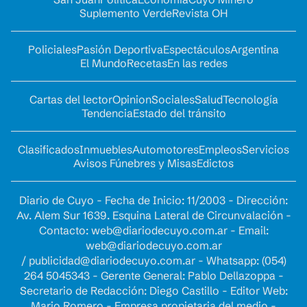
Suplemento Verde
Revista OH
Policiales
Pasión Deportiva
Espectáculos
Argentina
El Mundo
Recetas
En las redes
Cartas del lector
Opinion
Sociales
Salud
Tecnología
Tendencia
Estado del tránsito
Clasificados
Inmuebles
Automotores
Empleos
Servicios
Avisos Fúnebres y Misas
Edictos
Diario de Cuyo - Fecha de Inicio: 11/2003 - Dirección:
Av. Alem Sur 1639. Esquina Lateral de Circunvalación -
Contacto:
web@diariodecuyo.com.ar
- Email:
web@diariodecuyo.com.ar
/
publicidad@diariodecuyo.com.ar
-
Whatsapp: (054)
264 5045343 - Gerente General: Pablo Dellazoppa -
Secretario de Redacción: Diego Castillo - Editor Web:
Mario Romero - Empresa propietaria del medio -