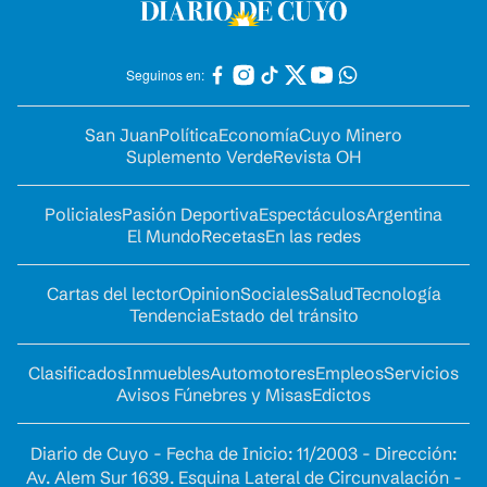
Seguinos en:
San Juan
Política
Economía
Cuyo Minero
Suplemento Verde
Revista OH
Policiales
Pasión Deportiva
Espectáculos
Argentina
El Mundo
Recetas
En las redes
Cartas del lector
Opinion
Sociales
Salud
Tecnología
Tendencia
Estado del tránsito
Clasificados
Inmuebles
Automotores
Empleos
Servicios
Avisos Fúnebres y Misas
Edictos
Diario de Cuyo - Fecha de Inicio: 11/2003 - Dirección:
Av. Alem Sur 1639. Esquina Lateral de Circunvalación -